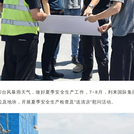
和台风暴雨天气，做好夏季安全生产工作，7~8月，利来国际集
位及地块，开展夏季安全生产检查及“送清凉”慰问活动。