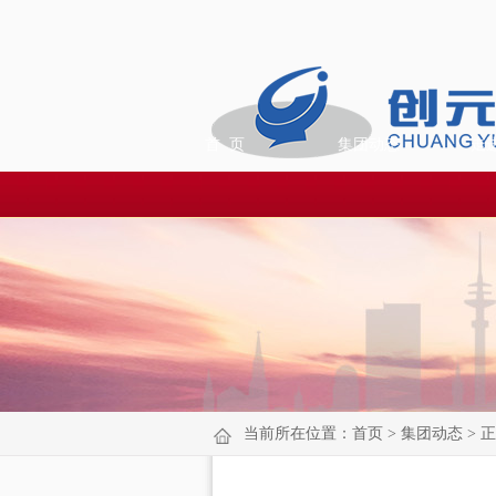
首 页
集团动态
走
当前所在位置：首页 > 集团动态 > 