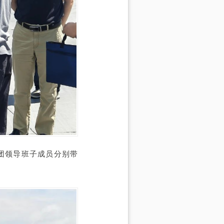
团领导班子成员分别带