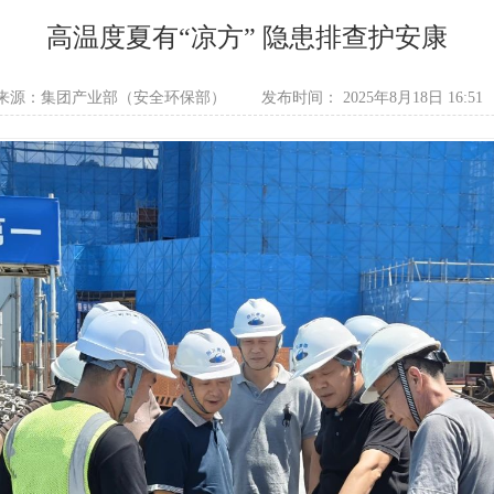
高温度夏有“凉方” 隐患排查护安康
来源：集团产业部（安全环保部） 发布时间： 2025年8月18日 16:5