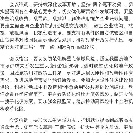
会议强调，要持续深化改革开放，坚持“两个毫不动摇”，切
实提高国有企业核心竞争力，切实优化民营企业发展环境。要坚
决整治乱收费、乱罚款、乱摊派，解决政府拖欠企业账款问题。
要建立健全与企业的常态化沟通交流机制，鼓励企业敢闯、敢
投、敢担风险，积极创造市场。要支持有条件的自贸试验区和自
由贸易港对接国际高标准经贸规则，推动改革开放先行先试。要
精心办好第三届“一带一路”国际合作高峰论坛。
会议指出，要切实防范化解重点领域风险，适应我国房地产
市场供求关系发生重大变化的新形势，适时调整优化房地产政
策，因城施策用好政策工具箱，更好满足居民刚性和改善性住房
需求，促进房地产市场平稳健康发展。要加大保障性住房建设和
供给，积极推动城中村改造和“平急两用”公共基础设施建设，盘
活改造各类闲置房产。要有效防范化解地方债务风险，制定实施
一揽子化债方案。要加强金融监管，稳步推动高风险中小金融机
构改革化险。
会议强调，要加大民生保障力度，把稳就业提高到战略高度
通盘考虑，兜牢兜实基层“三保”底线，扩大中等收入群体。要加