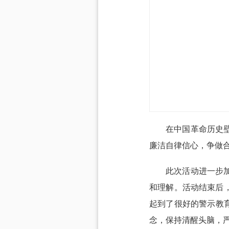
在中国革命历史
廉洁自律信心，争做
此次活动进一步
和理解。活动结束后
起到了很好的警示教
念，保持清醒头脑，