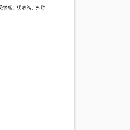
受警醒、明底线、知敬