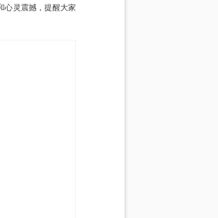
和心灵震撼，提醒大家