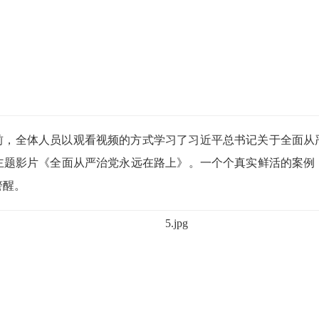
前，全体人员以观看视频的方式学习了习近平总书记关于全面从
主题影片《全面从严治党永远在路上》。一个个真实鲜活的案例
警醒。