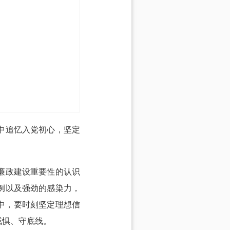
中追忆入党初心，坚定
廉政建设重要性的认识
例以及强劲的感染力，
中，要时刻坚定理想信
戒惧、守底线。