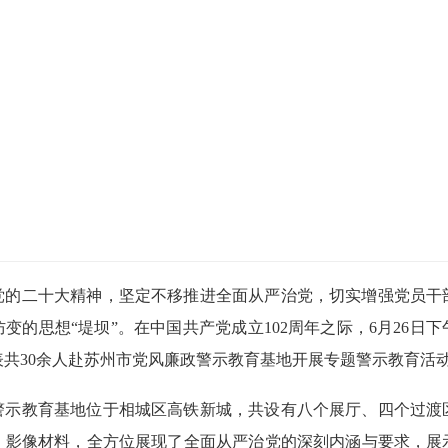
党的二十大精神，坚定不移推进全面从严治党，切实增强党员干
变的思想“堤坝”。在中国共产党成立102周年之际，6月26日
共30余人赴苏州市党风廉政警示教育基地开展专题警示教育活
警示教育基地位于相城区高铁新城，共设有八个展厅、四个过渡
、影像材料，全方位展现了全面从严治党的深刻内涵与要求，展