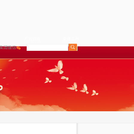
作
人力资源
党建工作
集团微信