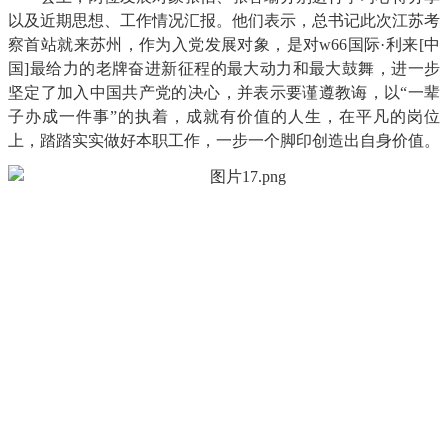
以及近期思想、工作情况汇报。他们表示，总书记此次江苏考
察首站就来苏州，作为入党发展对象，是对w66国际·利来[中
国]最给力的老牌奋进新征程的最大动力和最大鼓舞，进一步
坚定了加入中国共产党的决心，并表示要谨遵教诲，以“一辈
子办成一件事”的执着，成就有价值的人生，在平凡的岗位
上，踏踏实实做好本职工作，一步一个脚印创造出自身价值。