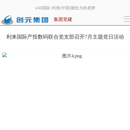
w66国际·利来[中国]最给力的老牌
集团党建
利来国际产投数码联合党支部召开7月主题党日活动