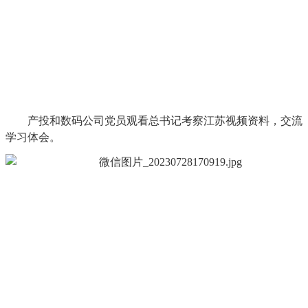
产投和数码公司党员观看总书记考察江苏视频资料，交流
学习体会。