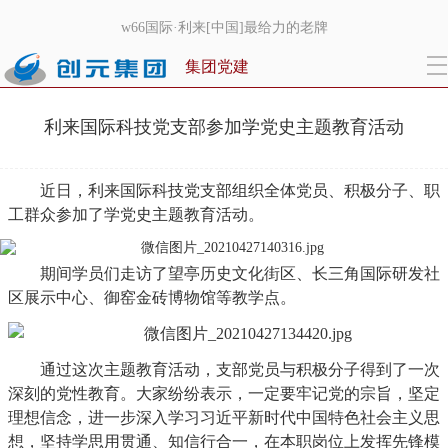
w66国际·利来[中国]最给力的老牌
集团党建
利来国际科技党支部参加学党史主题教育活动
近日，利来国际科技党支部组织全体党员、积极分子、职
工群众参加了学党史主题教育活动。
期间学员们走访了望亭历史文化街区、长三角国际研发社
区展示中心、御窑金砖博物馆等教学点。
通过这次主题教育活动，支部党员与积极分子得到了一次
深刻的党性教育。大家纷纷表示，一定要牢记党的宗旨，坚定
理想信念，进一步深入学习习近平新时代中国特色社会主义思
想，坚持学思用贯通、知信行合一，在本职岗位上发挥先锋模