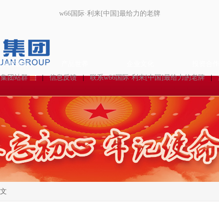
w66国际·利来[中国]最给力的老牌
进利来国际
产品世界
企业文化
投资合
集团站群
|
信息反馈
|
联系w66国际·利来[中国]最给力的老牌
|
正文