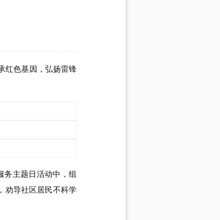
传承红色基因，弘扬雷锋
服务主题日活动中，组
，劝导社区居民不科学