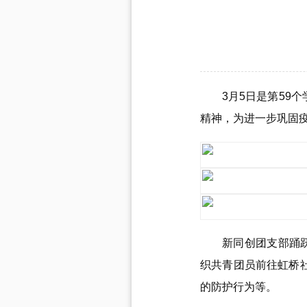
3月5日是第59
精神，
为进一步巩固
新同创团支部踊
织共青团员前往虹桥
的防护行为等。