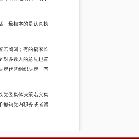
活，最根本的是认真执
置若罔闻；有的搞家长
至对多数人的意见也置
决定代替组织决定；有
以党委集体决策名义集
予撤销党内职务或者留