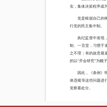
实，集体决策程序成
党是根据自己的
行党的民主集中制。
执纪监督中发现
制、一言堂，习惯于
之不理；有的故意规
的以“开会研究”为幌
因此，《条例》
体违规等这些问题进
党察看处分。