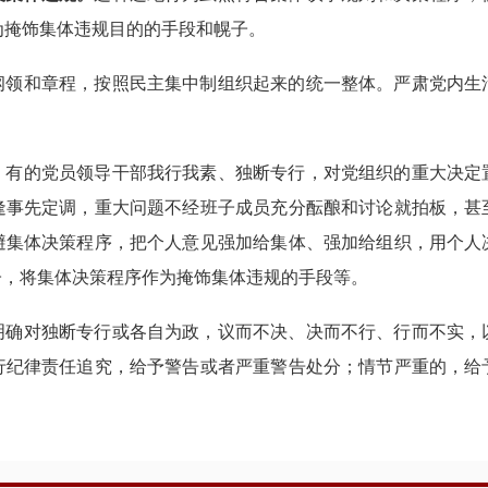
为掩饰集体违规目的的手段和幌子。
纲领和章程，按照民主集中制组织起来的统一整体。严肃党内生
，有的党员领导干部我行我素、独断专行，对党组织的重大决定
逢事先定调，重大问题不经班子成员充分酝酿和讨论就拍板，甚
避集体决策程序，把个人意见强加给集体、强加给组织，用个人
子，将集体决策程序作为掩饰集体违规的手段等。
明确对独断专行或各自为政，议而不决、决而不行、行而不实，
行纪律责任追究，给予警告或者严重警告处分；情节严重的，给