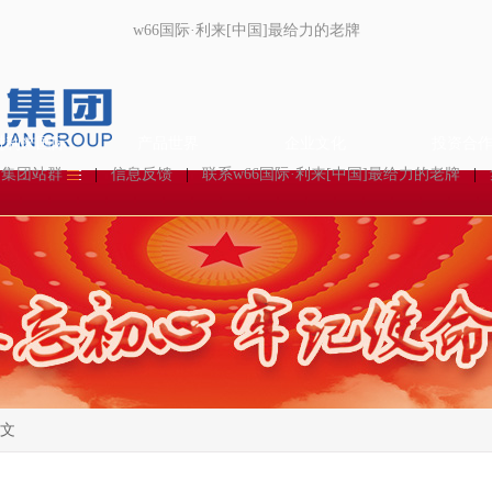
w66国际·利来[中国]最给力的老牌
进利来国际
产品世界
企业文化
投资合
集团站群
|
信息反馈
|
联系w66国际·利来[中国]最给力的老牌
|
正文