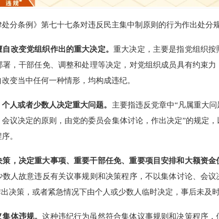
律处分条例》第七十七条对违反民主集中制原则的行为作出处分
者擅自改变党组织作出的重大决定。
重大决定，主要是指党组织按
部署，干部任免、调整和处理等决定，对党组织成员具有约束力
自改变当中任何一种情形，均构成违纪。
则，个人或者少数人决定重大问题。
主要指违反党章中“凡属重大问
、会议决定的原则，由党的委员会集体讨论，作出决定”的规定，
程序。
体决策，决定重大事项、重要干部任免、重要项目安排和大额资金
少数人故意违反有关议事规则和决策程序，不以集体讨论、会议
项作出决策，或者紧急情况下由个人或少数人临时决定，事后未及
名义集体违规。
这种违纪行为虽然符合集体议事规则和决策程序，