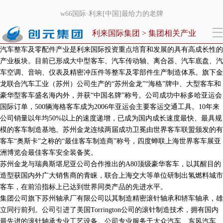
w66国际·利来[中国]最给力的老牌
利来国际集团 > 集团相关产业
汽车整车及零配件产业是利来国际投资重点培育和发展的具有高成长性的
产业板块。目前已形成大中型客车、汽车传动轴、离合器、汽车底盘、汽
车空调、音响、仪表及精密冲压件等整车及零部件生产制造体系。旗下金
龙联合汽车工业（苏州）公司生产的“苏州金龙”“海格”牌中、大型客车和
豪华型客车盛名海内外，并获“中国名牌”称号。公司成功中标多哈亚运会
国际订单，500辆海格客车成为2006年亚运会主要客运交通工具。10年来
公司销量以年均50%以上的速度递增，已成为国内成长速度最快、最具规
模的客车制造基地。苏州金龙连续两届成功卫冕由世界客车联盟颁发的有
客车“奥斯卡”之称的“最佳客车制造商”称号，四度蝉联上海世界客车展亚
洲博览会最佳客车安全装备奖。
苏州金龙与瑞典斯堪尼亚公司合作推出的A80顶级豪华客车，以其醒目的
造型获国内外广大销售商的青睐，联合上海交大等单位研制出氢燃料城市
客车，在前沿指标上已达到世界同类产品的先进水平。
集团公司旗下苏州轴承厂有限公司以其制造精密滚针轴承和轿车轴承，雄
立同行前列。公司引进了美国Torrington公司的滚针制造技术，拥有国内
最先进的滚针轴承专业工艺设备。公司专业服务于大众汽车、东风汽车、